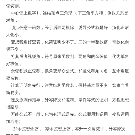
弦切割;
中心记上数字1，连结顶点三角形;向下三角平方和，倒数关系是
对角，
顶点任意一函数，等于后面两根除。诱导公式就是好，负化正后
大化小，
变成税角好查表，化简证明少不了。二的一半整数倍，奇数化余
偶不变，
将其后者视锐角，符号原来函数判。两角和的余弦值，化为单角
好求值，
余弦积减正弦积，换角变形众公式。和差化积须同名，互余角度
变名称。
计算证明角先行，注意结构函数名，保持基本量不变，繁难向着
简易变。
逆反原则作指导，升幂降次和差积。条件等式的证明，方程思想
指路明。
万能公式不一般，化为有理式居先。公式顺用和逆用，变形运用
加巧用;
1加余弦想余弦，1减余弦想正弦，幂升一次角减半，升幂降次