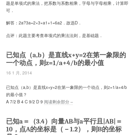
题是单项式的乘法，把系数与系数相乘，字母与字母相乘，计算即
可．
解答：2a?3a=2×3×a1+1=6a2．故选D．
​点评：此题主要考查单项式的乘法法则，是基础题．
已知点（a,b）是直线x+y=2在第一象限的
一个动点，则z=1/a+4/b的最小值
16 1 月, 2014
已知点（a,b）是直线x+y=2在第一象限的一个动点，则z=1/a+4/b
的最小值？
A 7/2 B 4 C 9/2 D 9
阅读剩余部分 –
已知a＝（3.4）向量AB与a平行且|AB|＝
10，点A的坐标是（－1.2），则B的坐标